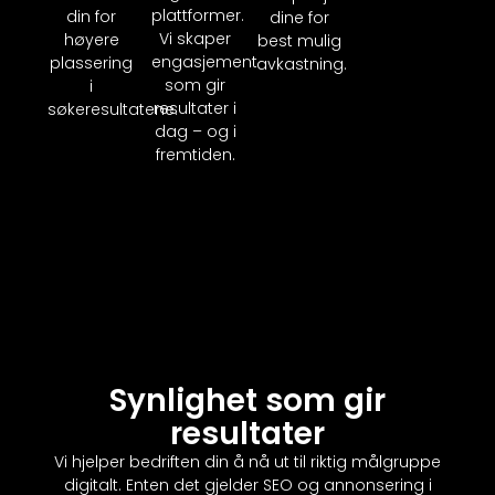
plattformer.
din for
dine for
Vi skaper
høyere
best mulig
engasjement
plassering
avkastning.
som gir
i
resultater i
søkeresultatene.
dag – og i
fremtiden.
Synlighet som gir
resultater
Vi hjelper bedriften din å nå ut til riktig målgruppe
digitalt. Enten det gjelder SEO og annonsering i