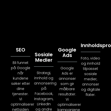
Innholdspr
SEO
Google
Sosiale
Ads
Foto, video
Medier
Bli funnet
og innhold
på Google
Google
tilpasset
Strategi,
når
Ads er
sosiale
innhold og
kundene
annonser
medier,
annonsering
søker etter
som gir
annonser
på
dine
målbare
og digitale
Facebook,
tjenester.
resultater.
flater.
Instagram,
Vi
Vi
LinkedIn
optimaliserer
optimaliserer
og andre
nettsiden
kampanjene