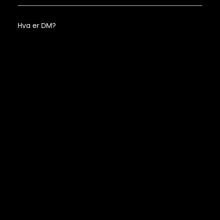
Hva er DM?
Kan dere tilpasse design til eksisterende profil?
Hvilke typer utendørsreklame tilbyr dere?
Hvem passer utendørsreklame for?
Fungerer DM fortsatt?