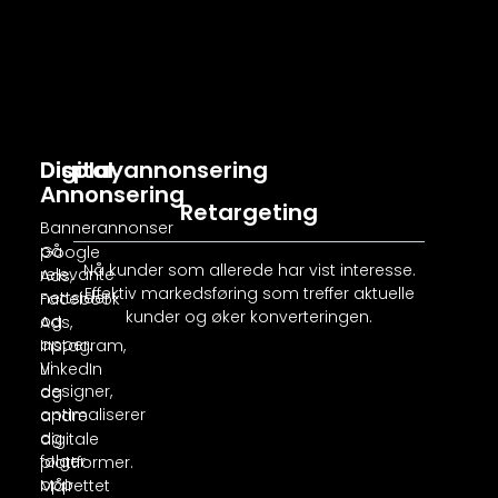
Digital
Displayannonsering
Annonsering
Retargeting
Bannerannonser
på
Google
Nå kunder som allerede har vist interesse.
relevante
Ads,
Effektiv markedsføring som treffer aktuelle
nettsider
Facebook
kunder og øker konverteringen.
og
Ads,
apper.
Instagram,
Vi
LinkedIn
designer,
og
optimaliserer
andre
og
digitale
følger
plattformer.
opp
Målrettet