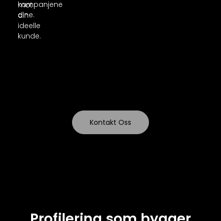
kampanjene
mot
dine.
din
ideelle
kunde.
Kontakt Oss
Profilering som bygger