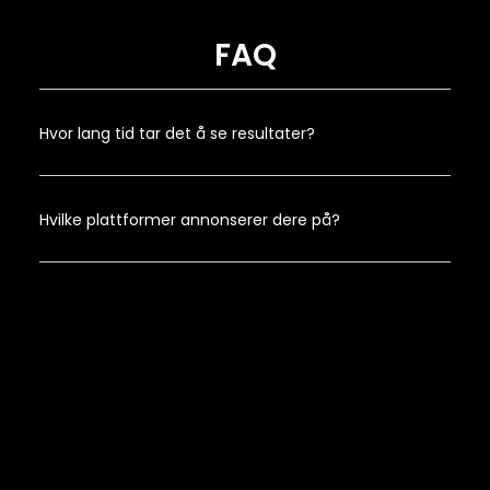
FAQ
Hvor lang tid tar det å se resultater?
Hvilke plattformer annonserer dere på?
Lager dere innhold til sosiale medier?
Hvor mye penger bør man bruke på annonsering?
Jobber dere med små eller store bedrifter?