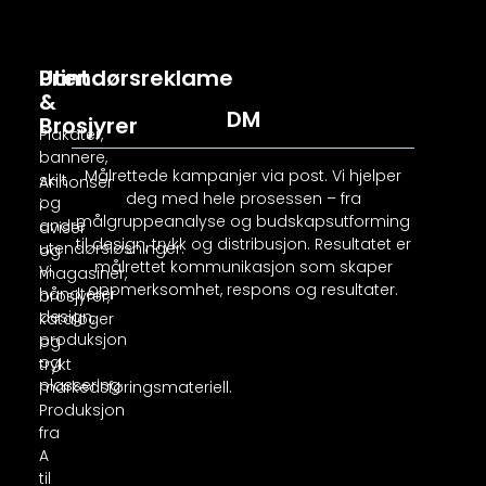
Print
Utendørsreklame
&
DM
Brosjyrer
Plakater,
bannere,
Målrettede kampanjer via post. Vi hjelper
skilt
Annonser
deg med hele prosessen – fra
og
i
målgruppeanalyse og budskapsutforming
andre
aviser
til design, trykk og distribusjon. Resultatet er
utendørsløsninger.
og
målrettet kommunikasjon som skaper
Vi
magasiner,
oppmerksomhet, respons og resultater.
håndterer
brosjyrer,
design,
kataloger
produksjon
og
og
trykt
plassering.
markedsføringsmateriell.
Produksjon
fra
A
til