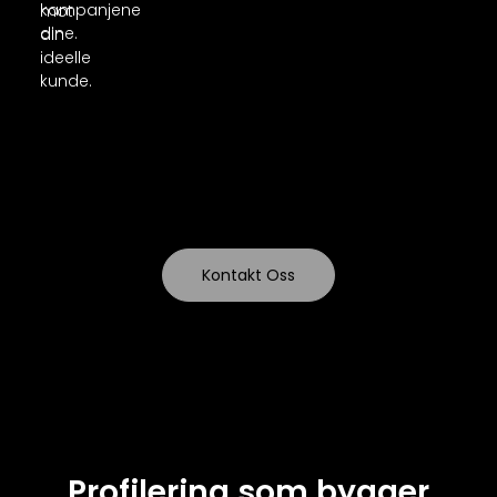
kampanjene
mot
dine.
din
ideelle
kunde.
Kontakt Oss
Profilering som bygger