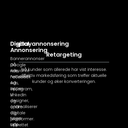
Digital
Displayannonsering
Annonsering
Retargeting
Bannerannonser
på
Google
Nå kunder som allerede har vist interesse.
relevante
Ads,
Effektiv markedsføring som treffer aktuelle
nettsider
Facebook
kunder og øker konverteringen.
og
Ads,
apper.
Instagram,
Vi
LinkedIn
designer,
og
optimaliserer
andre
og
digitale
følger
plattformer.
opp
Målrettet