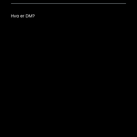
Hva er DM?
Kan dere tilpasse design til eksisterende profil?
Hvilke typer utendørsreklame tilbyr dere?
Hvem passer utendørsreklame for?
Fungerer DM fortsatt?