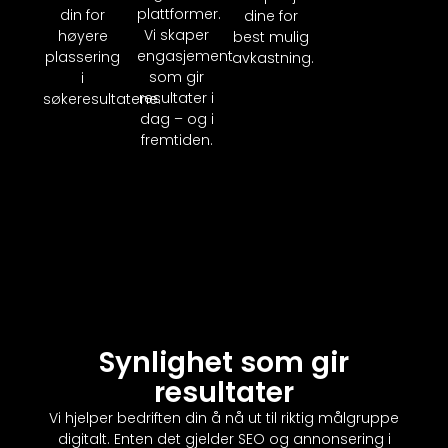
plattformer.
din for
dine for
Vi skaper
høyere
best mulig
engasjement
plassering
avkastning.
som gir
i
resultater i
søkeresultatene.
dag – og i
fremtiden.
Synlighet som gir
resultater
Vi hjelper bedriften din å nå ut til riktig målgruppe
digitalt. Enten det gjelder SEO og annonsering i