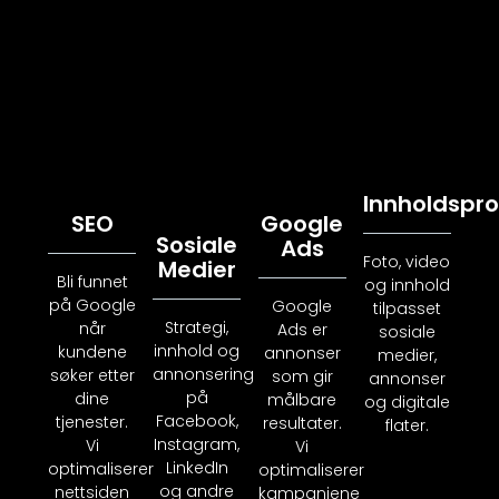
Innholdspr
SEO
Google
Sosiale
Ads
Foto, video
Medier
Bli funnet
og innhold
på Google
Google
tilpasset
Strategi,
når
Ads er
sosiale
innhold og
kundene
annonser
medier,
annonsering
søker etter
som gir
annonser
på
dine
målbare
og digitale
Facebook,
tjenester.
resultater.
flater.
Instagram,
Vi
Vi
LinkedIn
optimaliserer
optimaliserer
og andre
nettsiden
kampanjene